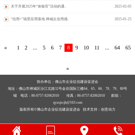
关于开展2025年“体验官”活动的通..
2025-02-05
“信用+”场景应用落地 禅城企业用感..
2025-01-25
«
1
2
...
5
6
7
8
9
10
11
...
64
65
»
协办单位：佛山市企业征信建设促进会
地址：佛山市禅城区汾江北路32号金谷国际三楼64、65、66、78、79、80号
铺 电话：86-0757-82062010 传真：86-0757-82062010 邮箱：
qyzxjscjh@163.com
版权所有©佛山市企业征信建设促进会 技术支持：
创意动力